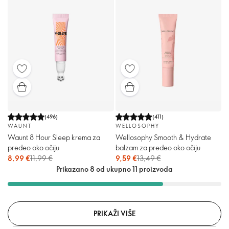
(
496
)
(
411
)
WAUNT
WELLOSOPHY
Waunt 8 Hour Sleep krema za
Wellosophy Smooth & Hydrate
predeo oko očiju
balzam za predeo oko očiju
8,99 €
11,99 €
9,59 €
13,49 €
Prikazano 8 od ukupno 11 proizvoda
PRIKAŽI VIŠE