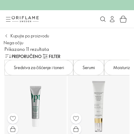
Kupujte po proizvodu
Nega očiju
Prikazano 11 rezultata
PREPORUČENO
FILTER
Sredstva za čišćenje i toneri
Serumi
Moisturizat