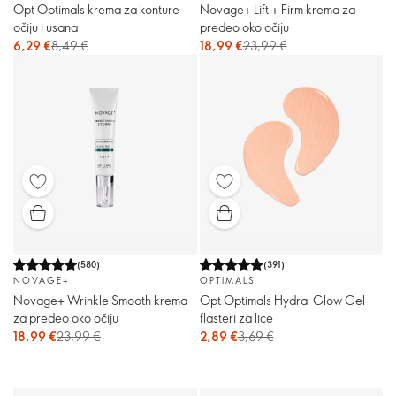
Opt Optimals krema za konture
Novage+ Lift + Firm krema za
očiju i usana
predeo oko očiju
6,29 €
8,49 €
18,99 €
23,99 €
(
580
)
(
391
)
NOVAGE+
OPTIMALS
Novage+ Wrinkle Smooth krema
Opt Optimals Hydra-Glow Gel
za predeo oko očiju
flasteri za lice
18,99 €
23,99 €
2,89 €
3,69 €