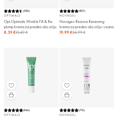
(
585
)
(
857
)
OPTIMALS
NOVAGE+
Opt Optimals Wrinkle Fill & Re-
Novage+ Restore Renewing
plump krema za predeo oko očiju
krema za predeo oko očiju i usana
8,39 €
10,49 €
19,99 €
24,99 €
(
866
)
(
715
)
OPTIMALS
NOVAGE+