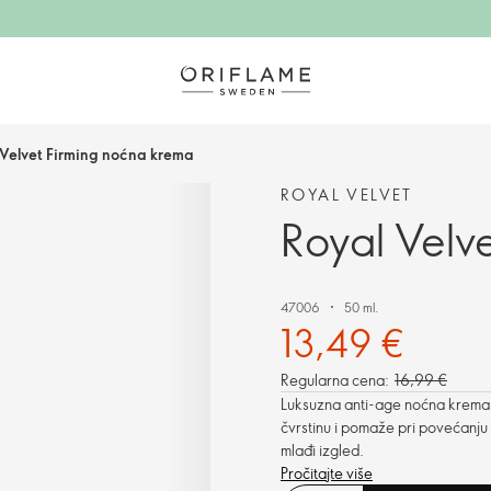
 Velvet Firming noćna krema
ROYAL VELVET
Royal Velv
47006
50 ml.
13,49 €
Regularna cena:
16,99 €
Luksuzna anti-age noćna krema sa
čvrstinu i pomaže pri povećanju e
mlađi izgled.
Pročitajte više