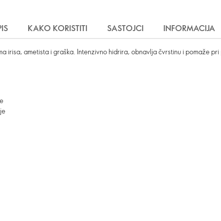
IS
KAKO KORISTITI
SASTOJCI
INFORMACIJA
risa, ametista i graška. Intenzivno hidrira, obnavlja čvrstinu i pomaže pri p
te
je