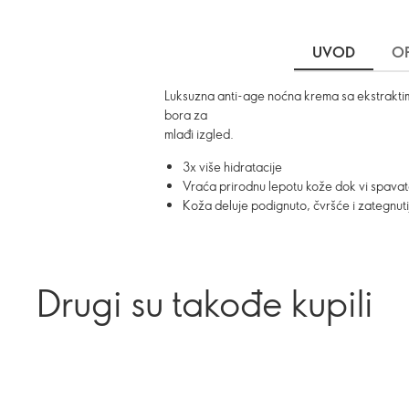
UVOD
OP
Luksuzna anti-age noćna krema sa ekstraktima i
bora za
mlađi izgled.
3x više hidratacije
Vraća prirodnu lepotu kože dok vi spava
Koža deluje podignuto, čvršće i zategnuti
Drugi su takođe kupili