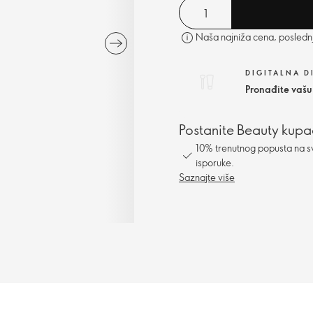
Naša najniža cena, poslednj
DIGITALNA 
Pronađite vašu
Postanite Beauty kupa
10% trenutnog popusta na s
isporuke.
Saznajte više