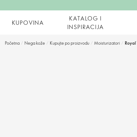
KATALOG I
KUPOVINA
INSPIRACIJA
Početna
/
Nega kože
/
Kupujte po proizvodu
/
Moisturizatori
/
Royal