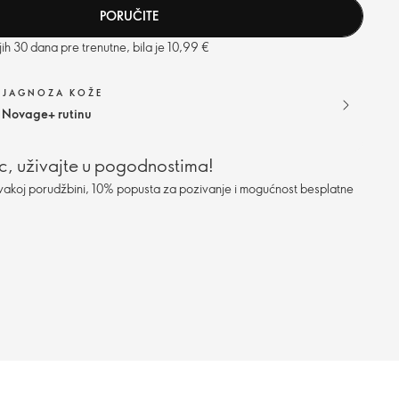
PORUČITE
ih 30 dana pre trenutne, bila je 10,99 €
DIJAGNOZA KOŽE
 Novage+ rutinu
c, uživajte u pogodnostima!
vakoj porudžbini, 10% popusta za pozivanje i mogućnost besplatne