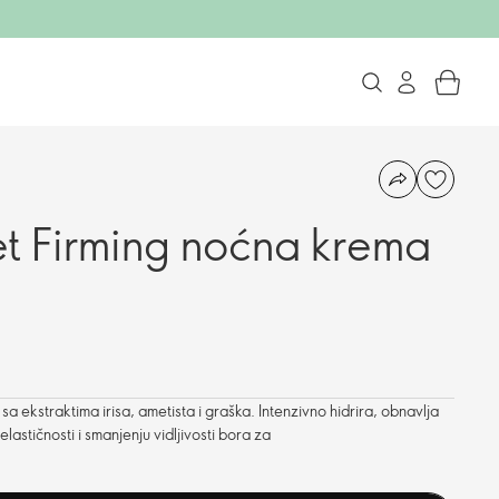
et Firming noćna krema
 ekstraktima irisa, ametista i graška. Intenzivno hidrira, obnavlja
lastičnosti i smanjenju vidljivosti bora za