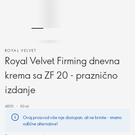
ROYAL VELVET
Royal Velvet Firming dnevna
krema sa ZF 20 - praznično
izdanje
48115
50 ml.
Ovaj proizvod više nije dostupan, ali ne brinite - imamo
odlične alternative!