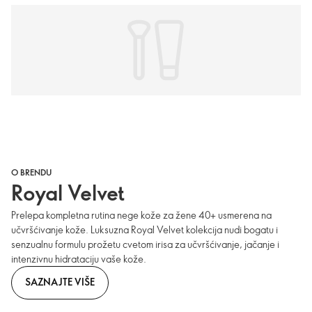
O BRENDU
Royal Velvet
Prelepa kompletna rutina nege kože za žene 40+ usmerena na
učvršćivanje kože. Luksuzna Royal Velvet kolekcija nudi bogatu i
senzualnu formulu prožetu cvetom irisa za učvršćivanje, jačanje i
intenzivnu hidrataciju vaše kože.
SAZNAJTE VIŠE