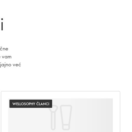
i
učne
e vam
sjajno već
WELLOSOPHY ČLANCI