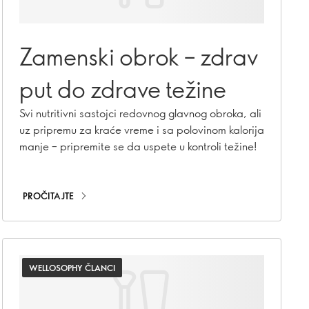
Zamenski obrok – zdrav
put do zdrave težine
Svi nutritivni sastojci redovnog glavnog obroka, ali
uz pripremu za kraće vreme i sa polovinom kalorija
manje – pripremite se da uspete u kontroli težine!
PROČITAJTE
WELLOSOPHY ČLANCI