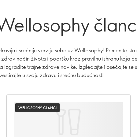
Wellosophy članc
draviju i srećniju verziju sebe uz Wellosophy! Primenite str
 zdrav način života i podršku kroz pravilnu ishranu koja ć
 izgradite trajne zdrave navike. Izgledajte i osećajte se 
vestirajte u svoju zdravu i srećnu budućnost!
WELLOSOPHY ČLANCI