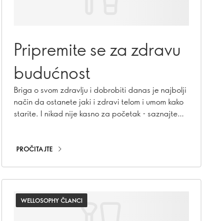
Pripremite se za zdravu
budućnost
Briga o svom zdravlju i dobrobiti danas je najbolji
način da ostanete jaki i zdravi telom i umom kako
starite. I nikad nije kasno za početak - saznajte
kako!
PROČITAJTE
WELLOSOPHY ČLANCI