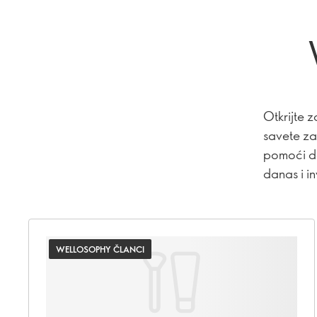
Otkrijte z
savete za
pomoći da
danas i in
WELLOSOPHY ČLANCI