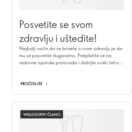
Posvetite se svom
zdravlju i uštedite!
Najbolji način da se brinete o svom zdravlju je da
mu se posvetite dugoročno. Pretplatite se na
redovne isporuke proizvoda i dobijte svaki četvrti
proizvod za 10 din!
PROČITAJTE
WELLOSOPHY ČLANCI