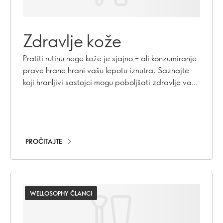
Zdravlje kože
Pratiti rutinu nege kože je sjajno – ali konzumiranje
prave hrane hrani vašu lepotu iznutra. Saznajte
koji hranljivi sastojci mogu poboljšati zdravlje vaše
kože i pomoći vam da lepo starite.
PROČITAJTE
WELLOSOPHY ČLANCI