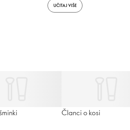
UČITAJ VIŠE
šminki
Članci o kosi