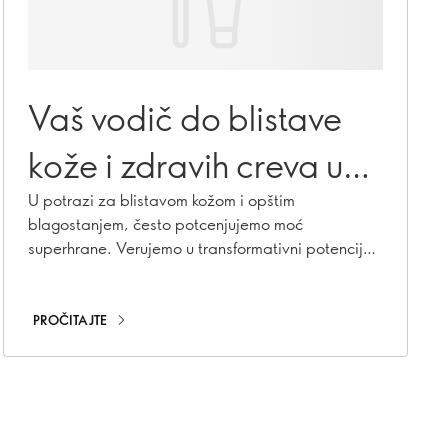
Vaš vodič do blistave
kože i zdravih creva uz
superhranu
U potrazi za blistavom kožom i opštim
blagostanjem, često potcenjujemo moć
superhrane. Verujemo u transformativni potencijal
bogatstva prirode za poboljšanje zdravlja vaše
kože i creva. Hajde da istražimo neverovatan svet
superhrane koja može da izvuče vaš sjaj na
PROČITAJTE
površinu.