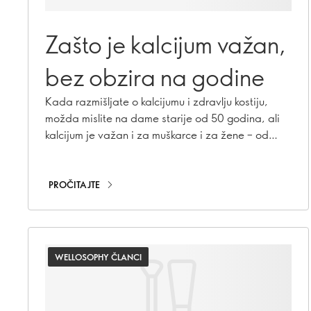
Zašto je kalcijum važan,
bez obzira na godine
Kada razmišljate o kalcijumu i zdravlju kostiju,
možda mislite na dame starije od 50 godina, ali
kalcijum je važan i za muškarce i za žene – od
detinjstva i adolescencije, pa sve do odraslog
doba. Saznajte zašto je kalcijum važan u svakom
uzrastu i kako možete da budete sigurni da ga vi, i
PROČITAJTE
oni koje volite, dobijate dovoljno.
WELLOSOPHY ČLANCI