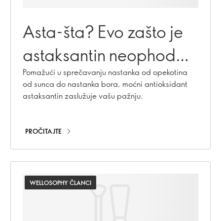
Asta-šta? Evo zašto je
astaksantin neophodan
za zdravu kožu
Pomažući u sprečavanju nastanka od opekotina
od sunca do nastanka bora, moćni antioksidant
astaksantin zaslužuje vašu pažnju.
PROČITAJTE
WELLOSOPHY ČLANCI