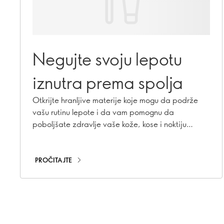
Negujte svoju lepotu
iznutra prema spolja
Otkrijte hranljive materije koje mogu da podrže
vašu rutinu lepote i da vam pomognu da
poboljšate zdravlje vaše kože, kose i noktiju
delujući iznutra.
PROČITAJTE