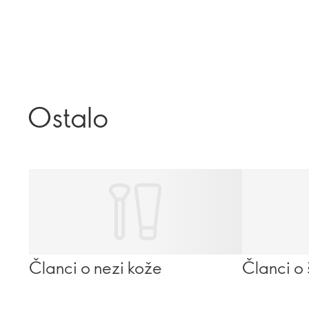
Ostalo
Članci o nezi kože
Članci o 