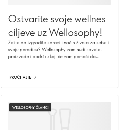
Ostvarite svoje wellnes
ciljeve uz Wellosophy!
Želite da izgradite zdraviji način života za sebe i
svoju porodicu? Wellosophy vam nudi savete,
proizvode i podršku koji će vam pomoći da
postignete svoje ciljeve!
PROČITAJTE
WELLOSOPHY ČLANCI