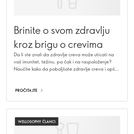
Brinite o svom zdravlju
kroz brigu o crevima
Da li ste znali da zdravlje creva može uticati na
vaš imunitet, težinu, pa čak i na raspoloženje?
Naučite kako da poboljšate zdravlje creva i opšte
blagostanje.
PROČITAJTE
WELLOSOPHY ČLANCI