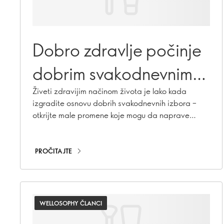
Dobro zdravlje počinje
dobrim svakodnevnim
izborima
Živeti zdravijim načinom života je lako kada
izgradite osnovu dobrih svakodnevnih izbora –
otkrijte male promene koje mogu da naprave
veliku razliku.
PROČITAJTE
WELLOSOPHY ČLANCI