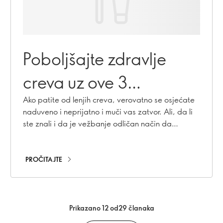
Poboljšajte zdravlje
creva uz ove 3
jednostavne vežbe
Ako patite od lenjih creva, verovatno se osjećate
naduveno i neprijatno i muči vas zatvor. Ali, da li
ste znali i da je vežbanje odličan način da
pokrenete creva? Saznajte više.
PROČITAJTE
Prikazano 12 od29 članaka