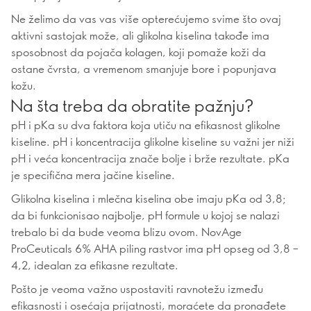
Ne želimo da vas vas više opterećujemo svime što ovaj
aktivni sastojak može, ali glikolna kiselina takođe ima
sposobnost da pojača kolagen, koji pomaže koži da
ostane čvrsta, a vremenom smanjuje bore i popunjava
kožu.
Na šta treba da obratite pažnju?
pH i pKa su dva faktora koja utiču na efikasnost glikolne
kiseline. pH i koncentracija glikolne kiseline su važni jer niži
pH i veća koncentracija znače bolje i brže rezultate. pKa
je specifična mera jačine kiseline.
Glikolna kiselina i mlečna kiselina obe imaju pKa od 3,8;
da bi funkcionisao najbolje, pH formule u kojoj se nalazi
trebalo bi da bude veoma blizu ovom. NovAge
ProCeuticals 6% AHA piling rastvor ima pH opseg od 3,8 –
4,2, idealan za efikasne rezultate.
Pošto je veoma važno uspostaviti ravnotežu između
efikasnosti i osećaja prijatnosti, moraćete da pronađete