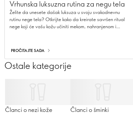
Vrhunska luksuzna rutina za negu tela
Želite da unesete dašak luksuza u svoju svakodnevnu
rutinu nege tela? Otkrijte kako da kreirate savršen ritual
nege koji će vašu kožu učiniti mekom, nahranjenom i
negovanom. Uz pažljivo odabrane proizvode i nekoliko
jednostavnih koraka, svakodnevna nega može postati
pravi trenutak opuštanja i uživanja.
PROČITAJTE SADA
Ostale kategorije
Članci o nezi kože
Članci o šminki