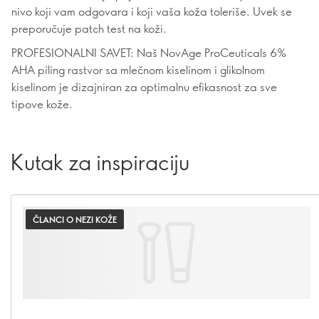
nivo koji vam odgovara i koji vaša koža toleriše. Uvek se
preporučuje patch test na koži.
PROFESIONALNI SAVET: Naš NovAge ProCeuticals 6%
AHA piling rastvor sa mlečnom kiselinom i glikolnom
kiselinom je dizajniran za optimalnu efikasnost za sve
tipove kože.
Kutak za inspiraciju
ČLANCI O NEZI KOŽE