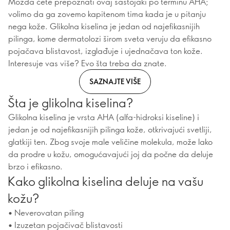
Možda ćete prepoznati ovaj sastojaki po terminu AHA;
volimo da ga zovemo kapitenom tima kada je u pitanju
nega kože. Glikolna kiselina je jedan od najefikasnijih
pilinga, kome dermatolozi širom sveta veruju da efikasno
pojačava blistavost, izglađuje i ujednačava ton kože.
Interesuje vas više? Evo šta treba da znate.
SAZNAJTE VIŠE
Šta je glikolna kiselina?
Glikolna kiselina je vrsta AHA (alfa-hidroksi kiseline) i
jedan je od najefikasnijih pilinga kože, otkrivajući svetliji,
glatkiji ten. Zbog svoje male veličine molekula, može lako
da prodre u kožu, omogućavajući joj da počne da deluje
brzo i efikasno.
Kako glikolna kiselina deluje na vašu
kožu?
• Neverovatan piling
• Izuzetan pojačivač blistavosti