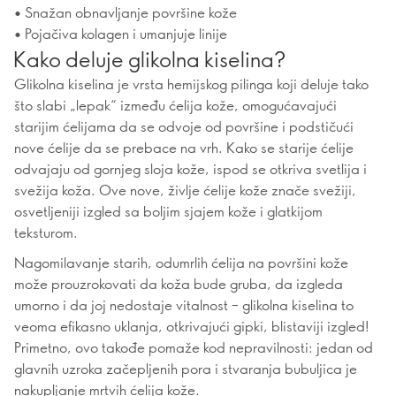
• Snažan obnavljanje površine kože
• Pojačiva kolagen i umanjuje linije
Kako deluje glikolna kiselina?
Glikolna kiselina je vrsta hemijskog pilinga koji deluje tako
što slabi „lepak“ između ćelija kože, omogućavajući
starijim ćelijama da se odvoje od površine i podstičući
nove ćelije da se prebace na vrh. Kako se starije ćelije
odvajaju od gornjeg sloja kože, ispod se otkriva svetlija i
svežija koža. Ove nove, življe ćelije kože znače svežiji,
osvetljeniji izgled sa boljim sjajem kože i glatkijom
teksturom.
Nagomilavanje starih, odumrlih ćelija na površini kože
može prouzrokovati da koža bude gruba, da izgleda
umorno i da joj nedostaje vitalnost – glikolna kiselina to
veoma efikasno uklanja, otkrivajući gipki, blistaviji izgled!
Primetno, ovo takođe pomaže kod nepravilnosti: jedan od
glavnih uzroka začepljenih pora i stvaranja bubuljica je
nakupljanje mrtvih ćelija kože.