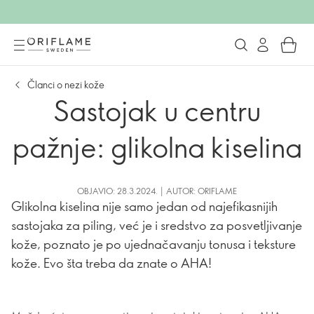
Članci o nezi kože
Sastojak u centru
pažnje: glikolna kiselina
OBJAVIO: 28.3.2024. | AUTOR: ORIFLAME
Glikolna kiselina nije samo jedan od najefikasnijih
sastojaka za piling, već je i sredstvo za posvetljivanje
kože, poznato je po ujednačavanju tonusa i teksture
kože. Evo šta treba da znate o AHA!