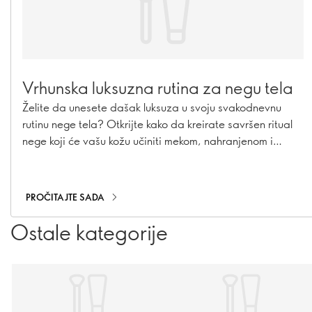
Vrhunska luksuzna rutina za negu tela
Želite da unesete dašak luksuza u svoju svakodnevnu
rutinu nege tela? Otkrijte kako da kreirate savršen ritual
nege koji će vašu kožu učiniti mekom, nahranjenom i
negovanom. Uz pažljivo odabrane proizvode i nekoliko
jednostavnih koraka, svakodnevna nega može postati
pravi trenutak opuštanja i uživanja.
PROČITAJTE SADA
Ostale kategorije