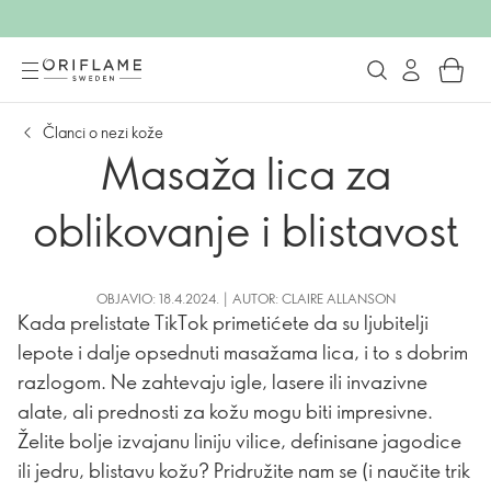
Članci o nezi kože
Masaža lica za
oblikovanje i blistavost
OBJAVIO: 18.4.2024. | AUTOR: CLAIRE ALLANSON
Kada prelistate TikTok primetićete da su ljubitelji
lepote i dalje opsednuti masažama lica, i to s dobrim
razlogom. Ne zahtevaju igle, lasere ili invazivne
alate, ali prednosti za kožu mogu biti impresivne.
Želite bolje izvajanu liniju vilice, definisane jagodice
ili jedru, blistavu kožu? Pridružite nam se (i naučite trik