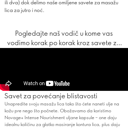
ili dva) dok delimo naše omiljene savete za masažu
lica za jutro i noć.
Pogledajte naš vodič u kome vas
vodimo korak po korak kroz savete za
masažu lica – vaša koža će vam biti
zahvalna.
Savet za povećanje blistavosti
Unapredite svoju masažu lica tako što ćete naneti ulje na
kožu pre nego što počnete. Obožavamo da koristimo
Novage+ Intense Nourishment uljane kapsule – one daju
idealnu količinu za glatko masiranje kontura lica, plus daju