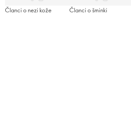
Članci o nezi kože
Članci o šminki