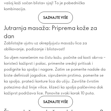
vašoj koži sočan blistav sjaj! To je pobednička
kombinacija.
SAZNAJTE VIŠE
Jutrarnja masaža: Priprema kože za
dan
Zablistajte ujutru uz okrepljujuću masažu lica za
oblikovanje, podizanje i blistavost!
Sa uljem nanešenim na čistu kožu, počnite od kosti obrva –
koristeći kažiprst i palac, primenite srednji pritisak i
podignite ka spolja i nagore. Zatim se pomerite nadole da
biste definisali jagodice, sipruženim prstima, pomerite se
ka spolja, prateći konture lica do ušiju. Završite čvrstim
potezima duž linije vilice, klizeći ka spolja palčevima dok
kažiprst podržava lice. Ponovite svaki korak 10 puta.
SAZNAJTE VIŠE