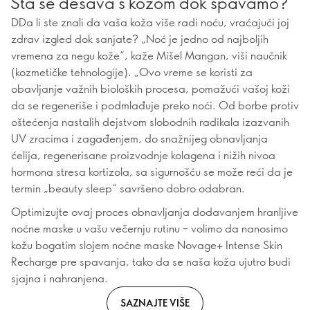
Šta se dešava s kožom dok spavamo?
DDa li ste znali da vaša koža više radi noću, vraćajući joj
zdrav izgled dok sanjate? „Noć je jedno od najboljih
vremena za negu kože“, kaže Mišel Mangan, viši naučnik
(kozmetičke tehnologije). „Ovo vreme se koristi za
obavljanje važnih bioloških procesa, pomažući vašoj koži
da se regeneriše i podmlađuje preko noći. Od borbe protiv
oštećenja nastalih dejstvom slobodnih radikala izazvanih
UV zracima i zagađenjem, do snažnijeg obnavljanja
ćelija, regenerisane proizvodnje kolagena i nižih nivoa
hormona stresa kortizola, sa sigurnošću se može reći da je
termin „beauty sleep“ savršeno dobro odabran.
Optimizujte ovaj proces obnavljanja dodavanjem hranljive
noćne maske u vašu večernju rutinu – volimo da nanosimo
kožu bogatim slojem noćne maske Novage+ Intense Skin
Recharge pre spavanja, tako da se naša koža ujutro budi
sjajna i nahranjena.
SAZNAJTE VIŠE