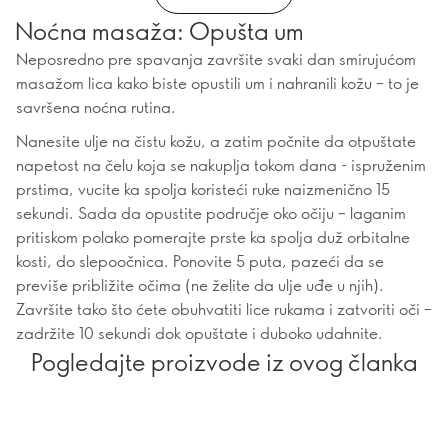
Noćna masaža: Opušta um
Neposredno pre spavanja završite svaki dan smirujućom
masažom lica kako biste opustili um i nahranili kožu – to je
savršena noćna rutina.
Nanesite ulje na čistu kožu, a zatim počnite da otpuštate
napetost na čelu koja se nakuplja tokom dana - ispruženim
prstima, vucite ka spolja koristeći ruke naizmenično 15
sekundi. Sada da opustite područje oko očiju – laganim
pritiskom polako pomerajte prste ka spolja duž orbitalne
kosti, do slepoočnica. Ponovite 5 puta, pazeći da se
previše približite očima (ne želite da ulje uđe u njih).
Završite tako što ćete obuhvatiti lice rukama i zatvoriti oči –
zadržite 10 sekundi dok opuštate i duboko udahnite.
Pogledajte proizvode iz ovog članka