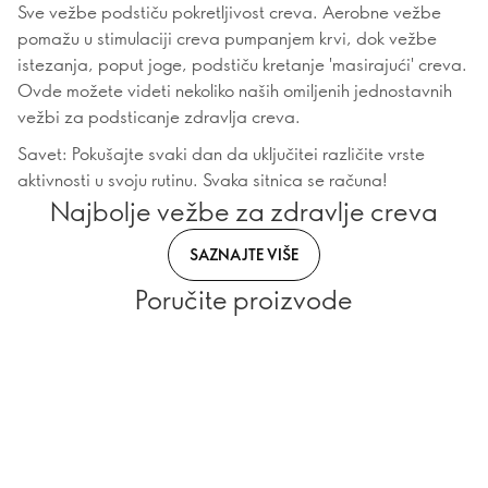
Sve vežbe podstiču pokretljivost creva. Aerobne vežbe
pomažu u stimulaciji creva pumpanjem krvi, dok vežbe
istezanja, poput joge, podstiču kretanje 'masirajući' creva.
Ovde možete videti nekoliko naših omiljenih jednostavnih
vežbi za podsticanje zdravlja creva.
Savet: Pokušajte svaki dan da uključitei različite vrste
aktivnosti u svoju rutinu. Svaka sitnica se računa!
Najbolje vežbe za zdravlje creva
SAZNAJTE VIŠE
Poručite proizvode