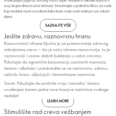
hrane poput jogurta, sočnog voća i supe, možete ih takođe uključiti u
svoj ukupni dnevni unos tečnosti. Investirajte u praktičnu Bocu za vodu
koju možete nositi sa sobom kako biste vodu uvek imali pri ruci tokom
dana.
SAZNAJTE VIŠE
Jedite zdravu, raznovrsnu hranu
Raznovrsnost ishrane ključna je za promovisanje zdravog
mikrobioma creva — što je vaša ishrana raznovrsnija, to je
raznovrsniji i sastav dobrih bakterija u vašim crevima.
Pokušajte da ograničite konzumaciju zasićenih masnoća,
šećera i alkohola i usredsredite se na raznovrsnu, zdravu,
celovitu hranu, uključujući i fermentisane namirnice.
Savet: Pokušajte da proširite svoju 'normalnu' ishranu
uvođenjem barem jedne nove hranjive namirnice svakoge
nedelje!
LEARN MORE
Stimulišite rad creva vežbanjem