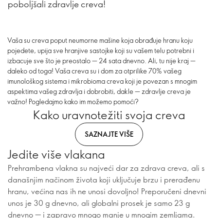
poboljšali zdravlje creva!
Vaša su creva poput neumorne mašine koja obrađuje hranu koju
pojedete, upija sve hranjive sastojke koji su vašem telu potrebni i
izbacuje sve što je preostalo — 24 sata dnevno. Ali, tu nije kraj —
daleko od toga! Vaša creva su i dom za otprilike 70% vašeg
imunološkog sistema i mikrobioma creva koji je povezan s mnogim
aspektima vašeg zdravlja i dobrobiti, dakle — zdravlje creva je
važno! Pogledajmo kako im možemo pomoći?
Kako uravnotežiti svoja creva
SAZNAJTE VIŠE
Jedite više vlakana
Prehrambena vlakna su najveći dar za zdrava creva, ali s
današnjim načinom života koji uključuje brzu i prerađenu
hranu, većina nas ih ne unosi dovoljno! Preporučeni dnevni
unos je 30 g dnevno, ali globalni prosek je samo 23 g
dnevno — i zapravo mnogo manje u mnogim zemljama.