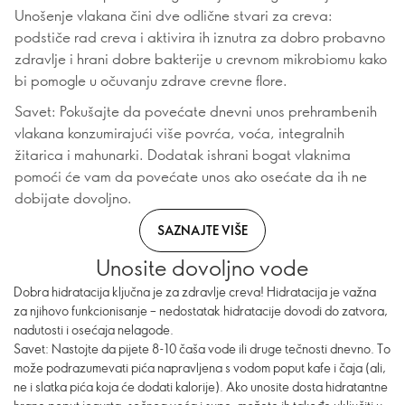
Unošenje vlakana čini dve odlične stvari za creva:
podstiče rad creva i aktivira ih iznutra za dobro probavno
zdravlje i hrani dobre bakterije u crevnom mikrobiomu kako
bi pomogle u očuvanju zdrave crevne flore.
Savet: Pokušajte da povećate dnevni unos prehrambenih
vlakana konzumirajući više povrća, voća, integralnih
žitarica i mahunarki. Dodatak ishrani bogat vlaknima
pomoći će vam da povećate unos ako osećate da ih ne
dobijate dovoljno.
SAZNAJTE VIŠE
Unosite dovoljno vode
Dobra hidratacija ključna je za zdravlje creva! Hidratacija je važna
za njihovo funkcionisanje – nedostatak hidratacije dovodi do zatvora,
nadutosti i osećaja nelagode.
Savet: Nastojte da pijete 8-10 čaša vode ili druge tečnosti dnevno. To
može podrazumevati pića napravljena s vodom poput kafe i čaja (ali,
ne i slatka pića koja će dodati kalorije). Ako unosite dosta hidratantne