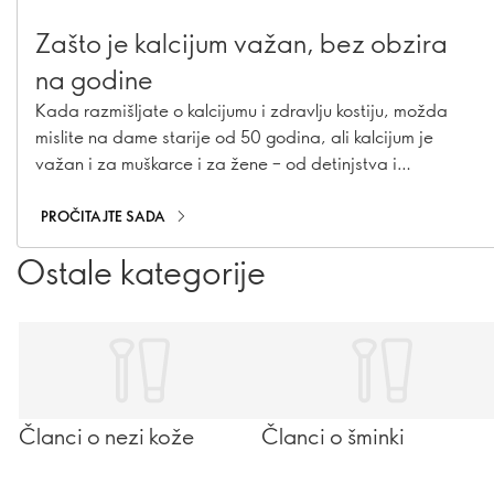
Zašto je kalcijum važan, bez obzira
na godine
Kada razmišljate o kalcijumu i zdravlju kostiju, možda
mislite na dame starije od 50 godina, ali kalcijum je
važan i za muškarce i za žene – od detinjstva i
adolescencije, pa sve do odraslog doba. Saznajte zašto
je kalcijum važan u svakom uzrastu i kako možete da
PROČITAJTE SADA
budete sigurni da ga vi, i oni koje volite, dobijate
Ostale kategorije
dovoljno.
Članci o nezi kože
Članci o šminki