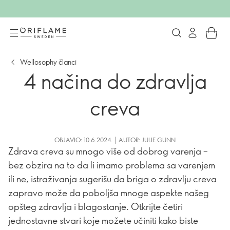
Wellosophy članci
4 načina do zdravlja
creva
OBJAVIO: 10.6.2024. | AUTOR: JULIE GUNN
Zdrava creva su mnogo više od dobrog varenja –
bez obzira na to da li imamo problema sa varenjem
ili ne, istraživanja sugerišu da briga o zdravlju creva
zapravo može da poboljša mnoge aspekte našeg
opšteg zdravlja i blagostanje. Otkrijte četiri
jednostavne stvari koje možete učiniti kako biste