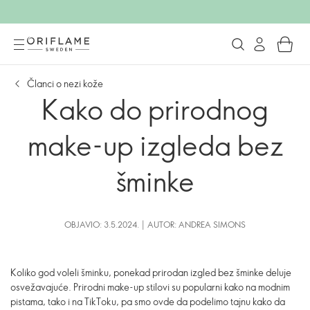
Članci o nezi kože
Kako do prirodnog
make-up izgleda bez
šminke
OBJAVIO: 3.5.2024. | AUTOR: ANDREA SIMONS
Koliko god voleli šminku, ponekad prirodan izgled bez šminke deluje
osvežavajuće. Prirodni make-up stilovi su popularni kako na modnim
pistama, tako i na TikToku, pa smo ovde da podelimo tajnu kako da