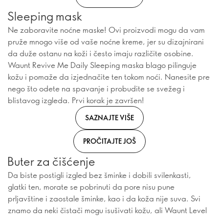
Sleeping mask
Ne zaboravite noćne maske! Ovi proizvodi mogu da vam
pruže mnogo više od vaše noćne kreme, jer su dizajnirani
da duže ostanu na koži i često imaju različite osobine.
Waunt Revive Me Daily Sleeping maska blago pilinguje
kožu i pomaže da izjednačite ten tokom noći. Nanesite pre
nego što odete na spavanje i probudite se svežeg i
blistavog izgleda. Prvi korak je završen!
SAZNAJTE VIŠE
PROČITAJTE JOŠ
Buter za čišćenje
Da biste postigli izgled bez šminke i dobili svilenkasti,
glatki ten, morate se pobrinuti da pore nisu pune
prljavštine i zaostale šminke, kao i da koža nije suva. Svi
znamo da neki čistači mogu isušivati kožu, ali Waunt Level