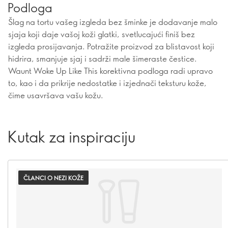
Podloga
Šlag na tortu vašeg izgleda bez šminke je dodavanje malo
sjaja koji daje vašoj koži glatki, svetlucajući finiš bez
izgleda prosijavanja. Potražite proizvod za blistavost koji
hidrira, smanjuje sjaj i sadrži male šimeraste čestice.
Waunt Woke Up Like This korektivna podloga radi upravo
to, kao i da prikrije nedostatke i izjednači teksturu kože,
čime usavršava vašu kožu.
Kutak za inspiraciju
ČLANCI O NEZI KOŽE