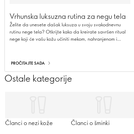
Vrhunska luksuzna rutina za negu tela
Želite da unesete dašak luksuza u svoju svakodnevnu
rutinu nege tela? Otkrijte kako da kreirate savršen ritual
nege koji će vašu kožu učiniti mekom, nahranjenom i
negovanom. Uz pažljivo odabrane proizvode i nekoliko
jednostavnih koraka, svakodnevna nega može postati
pravi trenutak opuštanja i uživanja.
PROČITAJTE SADA
Ostale kategorije
Članci o nezi kože
Članci o šminki