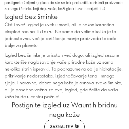
postignete željeni sjaj kao da ste se tek probudili, koristeći proizvode
za negu i šminku koji daju vašoj koži glatki, svetlucajući finiš.
Izgled bez šminke
Čist i svež izgled je uvek u modi, ali je nakon karantina
eksplodirao na TikTok-u! Ne samo da volimo koliko je to
jednostavno, već je korišćenje manje proizvoda takođe
bolje za planetu!
Izgled bez šminke je prisutan već dugo, ali izgled sezone
karakteriše naglašavanje vaše prirodne kože uz samo
nekoliko sitnih ispravki. To podrazumeva obilje hidratacije,
prikrivanje nedostataka, izjednačavanje tena i mnogo
sjaja. I naravno, dobra nega kože je osnova svake šminke,
ali je posebno važna za ovaj izgled, gde želite da vaša
koža bude u centru pažnje!
Postignite izgled uz Waunt hibridnu
negu kože
SAZNAJTE VIŠE