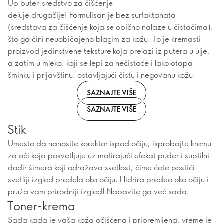
Up buter-sredstvo za čišćenje
deluje drugačije! Formulisan je bez surfaktanata
(sredstava za čišćenje koja se obično nalaze u čistačima),
što ga čini neuobičajeno blagim za kožu. To je kremasti
proizvod jedinstvene teksture koja prelazi iz putera u ulje,
a zatim u mleko, koji se lepi za nečistoće i lako otapa
šminku i prljavštinu, ostavljajući čistu i negovanu kožu.
SAZNAJTE VIŠE
SAZNAJTE VIŠE
Stik
Umesto da nanosite korektor ispod očiju, isprobajte kremu
za oči koja posvetljuje uz matirajući efekat puder i suptilni
dodir šimera koji odražava svetlost, čime ćete postići
svetliji izgled predela oko očiju. Hidrira predeo oko očiju i
pruža vam prirodniji izgled! Nabavite ga već sada.
Toner-krema
Sada kada je vaša koža očišćena i pripremljena, vreme je