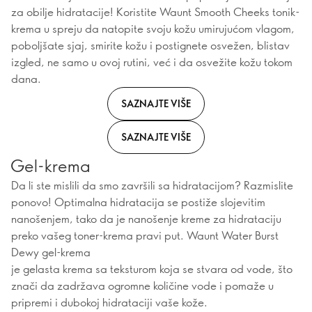
za obilje hidratacije! Koristite Waunt Smooth Cheeks tonik-
krema u spreju da natopite svoju kožu umirujućom vlagom,
poboljšate sjaj, smirite kožu i postignete osvežen, blistav
izgled, ne samo u ovoj rutini, već i da osvežite kožu tokom
dana.
SAZNAJTE VIŠE
SAZNAJTE VIŠE
Gel-krema
Da li ste mislili da smo završili sa hidratacijom? Razmislite
ponovo! Optimalna hidratacija se postiže slojevitim
nanošenjem, tako da je nanošenje kreme za hidrataciju
preko vašeg toner-krema pravi put. Waunt Water Burst
Dewy gel-krema
je gelasta krema sa teksturom koja se stvara od vode, što
znači da zadržava ogromne količine vode i pomaže u
pripremi i dubokoj hidrataciji vaše kože.